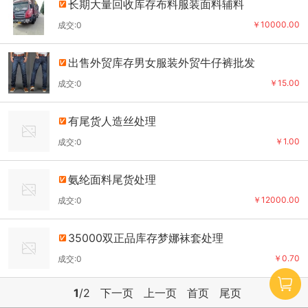
长期大量回收库存布料服装面料辅料
￥10000.00
成交:0
出售外贸库存男女服装外贸牛仔裤批发
￥15.00
成交:0
有尾货人造丝处理
￥1.00
成交:0
氨纶面料尾货处理
￥12000.00
成交:0
35000双正品库存梦娜袜套处理
￥0.70
成交:0
1
/2
下一页
上一页
首页
尾页