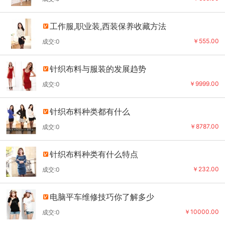
工作服,职业装,西装保养收藏方法
￥555.00
成交:0
针织布料与服装的发展趋势
￥9999.00
成交:0
针织布料种类都有什么
￥8787.00
成交:0
针织布料种类有什么特点
￥232.00
成交:0
电脑平车维修技巧你了解多少
￥10000.00
成交:0