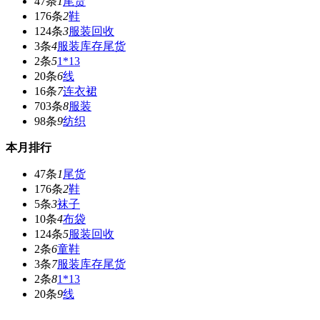
47条
1
尾货
176条
2
鞋
124条
3
服装回收
3条
4
服装库存尾货
2条
5
1*13
20条
6
线
16条
7
连衣裙
703条
8
服装
98条
9
纺织
本月排行
47条
1
尾货
176条
2
鞋
5条
3
袜子
10条
4
布袋
124条
5
服装回收
2条
6
童鞋
3条
7
服装库存尾货
2条
8
1*13
20条
9
线