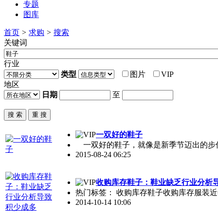
专题
图库
首页
>
求购
>
搜索
关键词
行业
类型
图片
VIP
地区
日期
至
一双好的
鞋子
一双好的
鞋子
，就像是新季节迈出的步
2015-08-24 06:25
收购库存
鞋子
：鞋业缺乏行业分析
热门标签： 收购库存
鞋子
收购库存服装 
2014-10-14 10:06