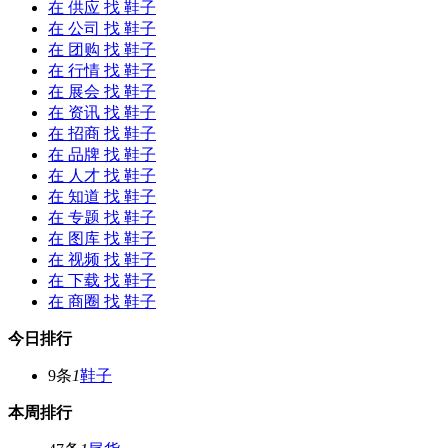
在
供应
找 鞋子
在
公司
找 鞋子
在
团购
找 鞋子
在
行情
找 鞋子
在
展会
找 鞋子
在
资讯
找 鞋子
在
招商
找 鞋子
在
品牌
找 鞋子
在
人才
找 鞋子
在
知道
找 鞋子
在
专题
找 鞋子
在
图库
找 鞋子
在
视频
找 鞋子
在
下载
找 鞋子
在
商圈
找 鞋子
今日排行
9条
1
鞋子
本周排行