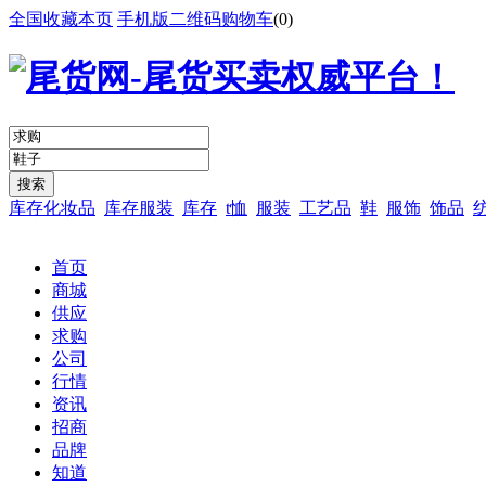
全国
收藏本页
手机版
二维码
购物车
(
0
)
库存化妆品
库存服装
库存
t恤
服装
工艺品
鞋
服饰
饰品
首页
商城
供应
求购
公司
行情
资讯
招商
品牌
知道