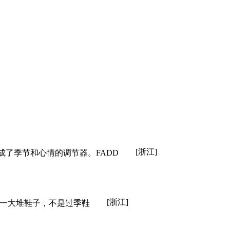
[浙江]
成了季节和心情的调节器。FADD
[浙江]
么一大堆
鞋子
，不是过季鞋